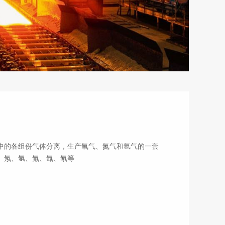
中的各组份气体分离，生产氧气、氮气和氩气的一套
、氩、氪、氙、氡等