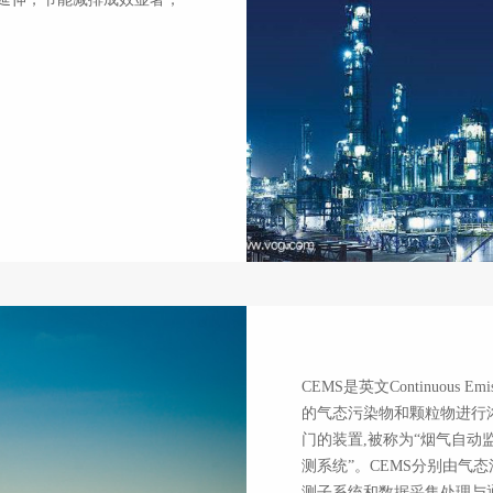
环保行业
CEMS是英文Continuous Em
的气态污染物和颗粒物进行
门的装置,被称为“烟气自动
测系统”。CEMS分别由
测子系统和数据采集处理与