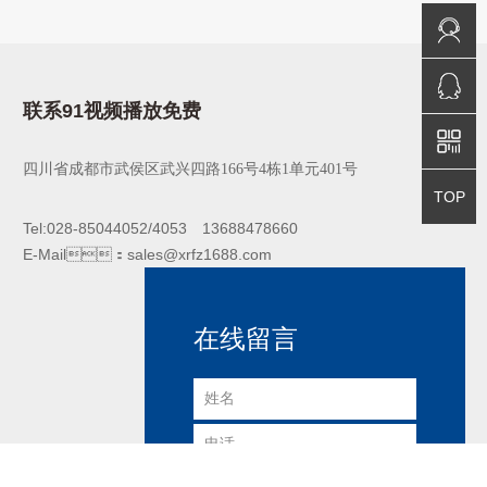
免费咨询
QQ咨询
联系91视频播放免费
四川省成都市武侯区武兴四路166号4栋1单元401号
返回顶部
TOP
Tel:028-85044052/4053 13688478660
E-Mail：sales@xrfz1688.com
在线留言