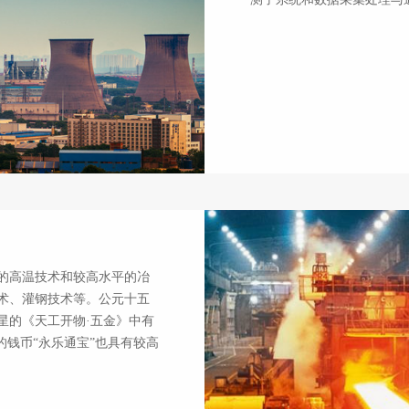
View More
的高温技术和较高水平的冶
、灌钢技术等。公元十五
宋应星的《天工开物·五金》中有
的钱币“永乐通宝”也具有较高