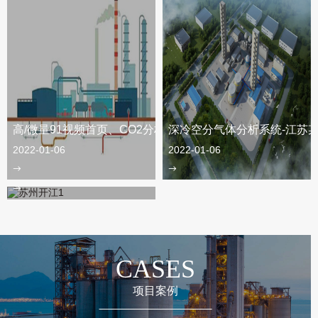
高/微量91视频首页、CO2分析仪-开封某空分设备
深冷空分气体分析系统-江苏
空分
2022-01-06
2022-01-06
2018-12-25
CASES
项目案例