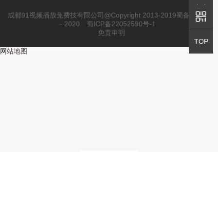
QQ咨询
成都91视频播放免费技有限公司@Copyright 2013-2019蜀备2010
－2020
蜀ICP备22052590号-1
免责申明
返回顶部
TOP
网站地图
加载更多....