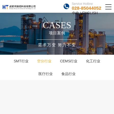
Service Hotline
Service Hotline
028-85044052
028-85044052
中文
中文
|
|
ENGLISH
ENGLISH
CASES
项目案例
需求万变 努力不变
SMT行业
空分行业
CEMS行业
化工行业
医疗行业
食品行业